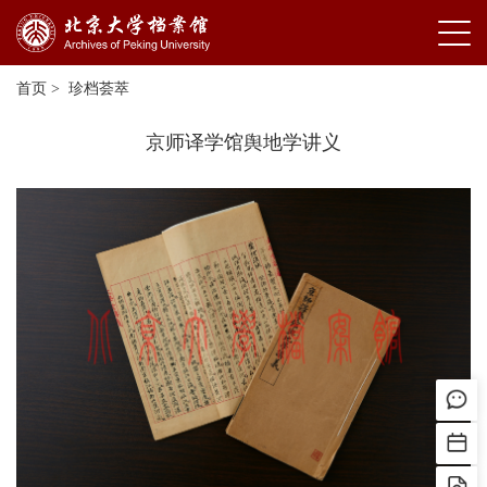
首页
>
珍档荟萃
京师译学馆舆地学讲义